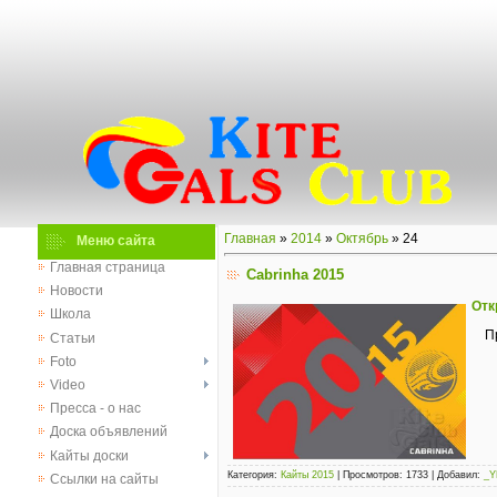
Главная
»
2014
»
Октябрь
»
24
Меню сайта
Главная страница
Cabrinha 2015
Новости
Отк
Школа
П
Статьи
Foto
Video
Пресса - о нас
Доска объявлений
Кайты доски
Категория:
Кайты 2015
|
Просмотров:
1733
|
Добавил:
_Y
Ссылки на сайты