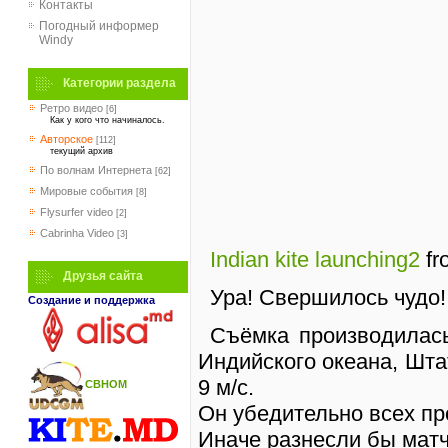
Контакты
Погодный информер
Windy
Категории раздела
Ретро видео
[6]
Как у кого что начиналось.
Авторское
[112]
текущий архив
По волнам Интернета
[62]
Мировые события
[8]
Flysurfer video
[2]
Cabrinha Video
[3]
Indian kite launching2
fr
Друзья сайта
Ура! Свершилось чудо
Создание и поддержка
Съёмка производилась
Индийского океана, Шта
9 м/с.
СВНОМ
Он убедительно всех пр
Иначе разнесли бы матча