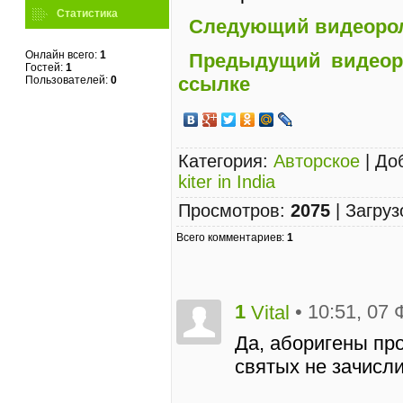
Статистика
Следующий видеороли
Онлайн всего:
1
Предыдущий видеоро
Гостей:
1
ссылке
Пользователей:
0
Категория
:
Авторское
|
До
kiter in India
Просмотров
:
2075
|
Загруз
Всего комментариев
:
1
1
• 10:51, 07
Vital
Да, аборигены про
святых не зачисл