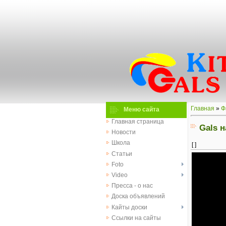
Главная
»
Ф
Меню сайта
Главная страница
Gals н
Новости
Школа
[ ]
Статьи
Foto
Video
Пресса - о нас
Доска объявлений
Кайты доски
Ссылки на сайты