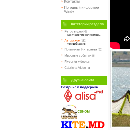
Контакты
Погодный информер
Windy
Категории раздела
Ретро видео
[6]
Как у кого что начиналось.
Авторское
[112]
текущий архив
По волнам Интернета
[62]
Мировые события
[8]
Flysurfer video
[2]
Cabrinha Video
[3]
Друзья сайта
Создание и поддержка
СВНОМ