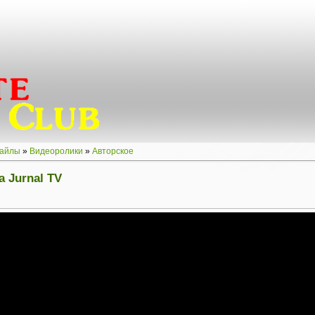
айлы
»
Видеоролики
»
Авторское
а Jurnal TV