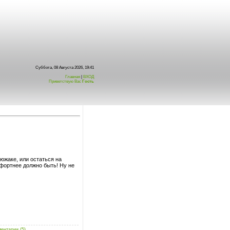
Суббота, 08 Августа 2026, 19:41
Главная
|
ВХОД
Приветствую Вас
Гость
южаке, или остаться на
мфортнее должно быть! Ну не
ентарии (5)