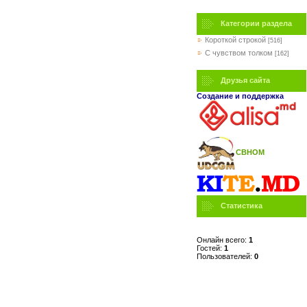
Категории раздела
Короткой строкой
[516]
C чувством толком
[162]
Друзья сайта
Создание и поддержка
СВНОМ
Статистика
Онлайн всего:
1
Гостей:
1
Пользователей:
0