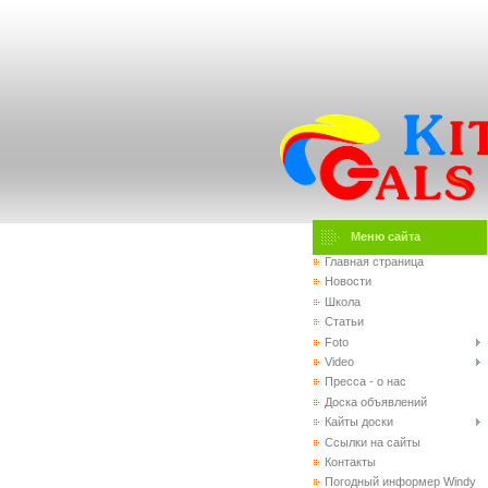
Меню сайта
Главная страница
Новости
Школа
Статьи
Foto
Video
Пресса - о нас
Доска объявлений
Кайты доски
Ссылки на сайты
Контакты
Погодный информер Windy