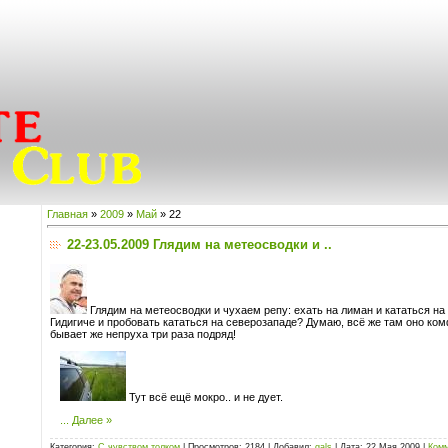
Главная
»
2009
»
Май
»
22
22-23.05.2009 Глядим на метеосводки и ..
Глядим на метеосводки и чухаем репу: ехать на лиман и кататься на 
Гидигиче и пробовать кататься на северозападе? Думаю, всё же там оно ко
бывает же непруха три раза подряд!
Тут всё ещё мокро.. и не дует.
...
Далее »
Категория:
C чувством толком
|
Просмотров:
2184
|
Добавил:
gals
|
Дата:
22 Мая 2009
|
Комм