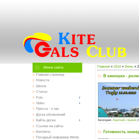
Главная
»
2010
»
Июнь
»
2
Меню сайта
Главная страница
В киношке - роли
Новости
Школа
Статьи
Foto
Video
Пресса - о нас
Доска объявлений
Кайты доски
Категория:
Короткой строкой
|
Ссылки на сайты
Готовность номер
Контакты
Погодный информер Windy