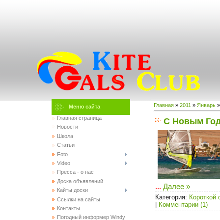
Главная
»
2011
»
Январь
»
Меню сайта
Главная страница
C Новым Год
Новости
Школа
Статьи
Foto
Video
Пресса - о нас
Доска объявлений
...
Далее »
Кайты доски
Категория:
Короткой 
Ссылки на сайты
|
Комментарии (1)
Контакты
Погодный информер Windy