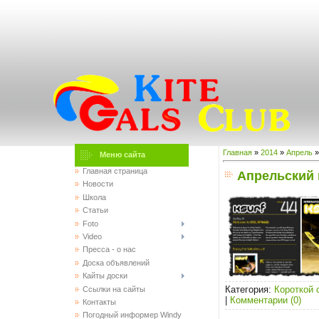
Главная
»
2014
»
Апрель
»
Меню сайта
Главная страница
Апрельский 
Новости
Школа
Статьи
Foto
Video
Пресса - о нас
Доска объявлений
Кайты доски
Категория:
Короткой 
Ссылки на сайты
|
Комментарии (0)
Контакты
Погодный информер Windy