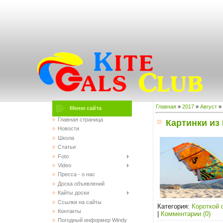
Главная
»
2017
»
Август
»
Меню сайта
Главная страница
Картинки из
Новости
Школа
Статьи
Foto
Video
Пресса - о нас
Доска объявлений
Кайты доски
Ссылки на сайты
Категория:
Короткой 
Контакты
|
Комментарии (0)
Погодный информер Windy