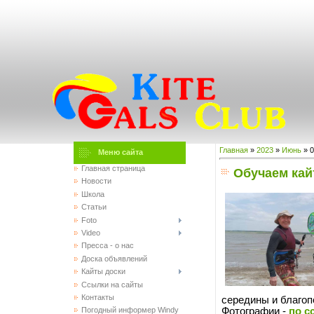
Главная
»
2023
»
Июнь
»
0
Меню сайта
Главная страница
Обучаем кай
Новости
Школа
Статьи
Foto
Video
Пресса - о нас
Доска объявлений
Кайты доски
Ссылки на сайты
Контакты
середины и благоп
Фотографии -
по с
Погодный информер Windy