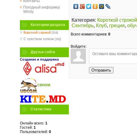
Контакты
Погодный информер
Windy
Категория
:
Короткой строкой
Категории раздела
Сентябрь
,
Клуб
,
греция
,
обуч
Короткой строкой
[516]
Всего комментариев
:
0
C чувством толком
[162]
Войдите:
Друзья сайта
Создание и поддержка
Отправить
СВНОМ
Статистика
Онлайн всего:
1
Гостей:
1
Пользователей:
0