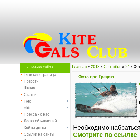
Главная
»
2013
»
Сентябрь
»
24
» Фот
Меню сайта
Главная страница
Фото про Грецию
Новости
Школа
Статьи
Foto
Video
Пресса - о нас
Доска объявлений
Необходимо набраться
Кайты доски
Смотрите по ссылке
Ссылки на сайты