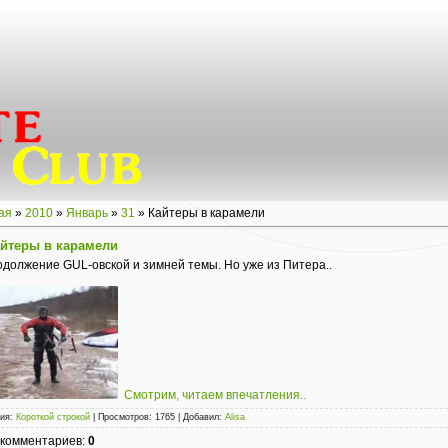
ая
»
2010
»
Январь
»
31
» Кайтеры в карамели
йтеры в карамели
должение GUL-овской и зимней темы. Но уже из Питера..
Смотрим, читаем впечатления..
рия
:
Короткой строкой
|
Просмотров
:
1765
|
Добавил
:
Alisa
 комментариев
:
0