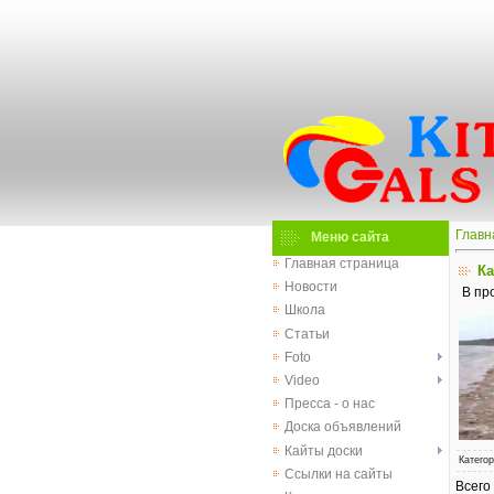
Главн
Меню сайта
Главная страница
Ка
Новости
В про
Школа
Статьи
Foto
Video
Пресса - о нас
Доска объявлений
Кайты доски
Катего
Ссылки на сайты
Всего