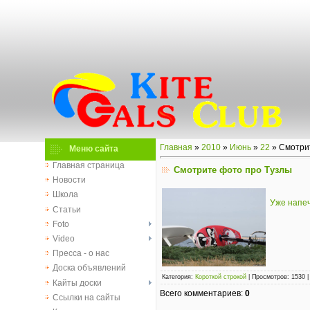
Главная
»
2010
»
Июнь
»
22
» Смотри
Меню сайта
Главная страница
Смотрите фото про Тузлы
Новости
Школа
Уже напеч
Статьи
Foto
Video
Пресса - о нас
Доска объявлений
Категория
:
Короткой строкой
|
Просмотров
:
1530
Кайты доски
Всего комментариев
:
0
Ссылки на сайты