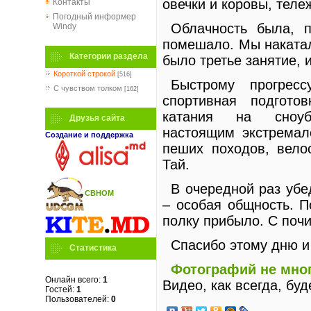
овечки и коровы, теле
Контакты
Погодный информер
Облачность была, п
Windy
помешало. Мы наката
Категории раздела
было третье занятие, и
Короткой строкой
[516]
Быстрому прогресс
C чувством толком
[162]
спортивная подгото
катания на сноуб
Друзья сайта
настоящим экстрема
Создание и поддержка
пеших походов, вело
Тай.
В очередной раз убе
СВНОМ
– особая общность. П
полку прибыло. С почи
Спасибо этому дню и
Статистика
Фотографий не мног
Онлайн всего:
1
Видео, как всегда, буд
Гостей:
1
Пользователей:
0