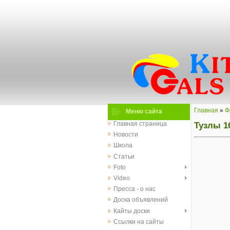
Главная
»
Ф
Меню сайта
Тузлы 16
Главная страница
Новости
Школа
Статьи
Foto
Video
Пресса - о нас
Доска объявлений
Кайты доски
Ссылки на сайты