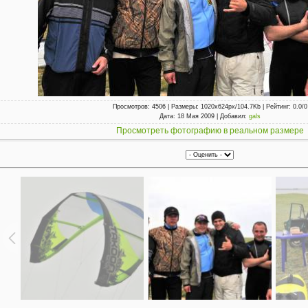
Просмотров
: 4506 |
Размеры
: 1020x624px/104.7Kb |
Рейтинг
: 0.0/0
Дата
: 18 Мая 2009 |
Добавил
:
gals
Просмотреть фотографию в реальном размере