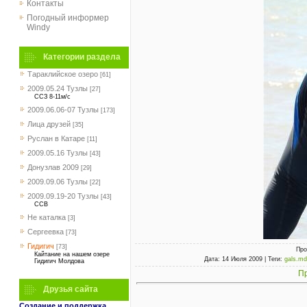
Контакты
Погодный информер
Windy
Категории раздела
Тараклийское озеро
[61]
2009.05.24 Тузлы
[27]
ССЗ 8-11м/с
2009.06.06-07 Тузлы
[173]
Лица друзей
[35]
Руслан в Катаре
[11]
2009.05.16 Тузлы
[43]
Донузлав 2009
[29]
2009.09.06 Тузлы
[22]
2009.09.19-20 Тузлы
[43]
ССВ
Не каталка
[3]
Сергеевка
[73]
Гидигич
[73]
Про
Кайтание на нашем озере
Дата
: 14 Июля 2009 |
Теги
:
gals.md
Гидигич Молдова
Пр
Друзья сайта
Создание и поддержка