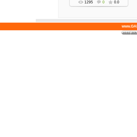
1295
0
0.0
www.GAL