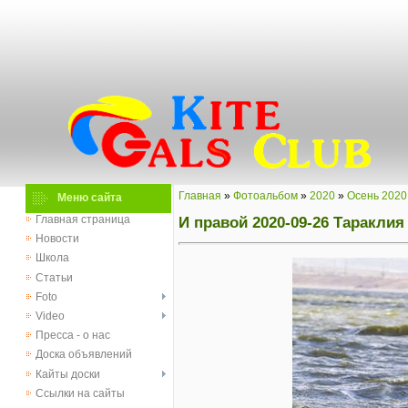
Главная
»
Фотоальбом
»
2020
»
Осень 2020
Меню сайта
И правой 2020-09-26 Тараклия
Главная страница
Новости
Школа
Статьи
Foto
Video
Пресса - о нас
Доска объявлений
Кайты доски
Ссылки на сайты