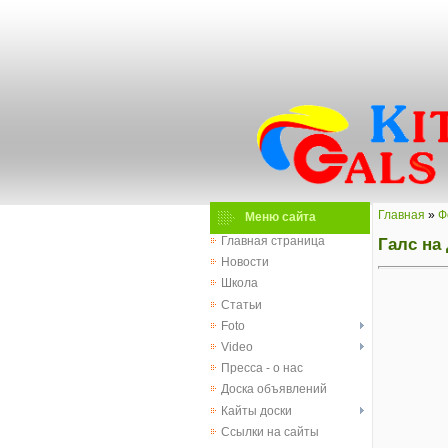
Главная
»
Ф
Меню сайта
Галс на
Главная страница
Новости
Школа
Статьи
Foto
Video
Пресса - о нас
Доска объявлений
Кайты доски
Ссылки на сайты