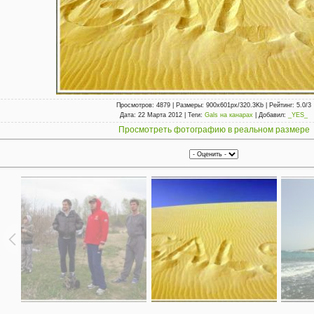
Просмотров
: 4879 |
Размеры
: 900x601px/320.3Kb |
Рейтинг
: 5.0/3
Дата
: 22 Марта 2012 |
Теги
:
Gals на канарах
|
Добавил
:
_YES_
Просмотреть фотографию в реальном размере