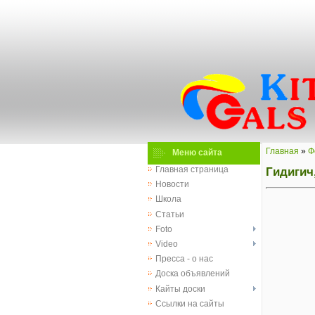
Главная
»
Ф
Меню сайта
Гидигич
Главная страница
Новости
Школа
Статьи
Foto
Video
Пресса - о нас
Доска объявлений
Кайты доски
Ссылки на сайты