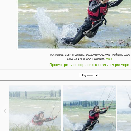
Просмотров
: 3987 |
Размеры
: 900x608px/162.0Kb |
Рейтинг
: 0.0/0
Дата
: 27 Июня 2014 |
Добавил
:
Alisa
Просмотреть фотографию в реальном размере