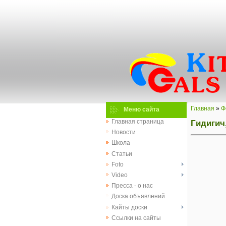
Главная
»
Ф
Меню сайта
Гидигич
Главная страница
Новости
Школа
Статьи
Foto
Video
Пресса - о нас
Доска объявлений
Кайты доски
Ссылки на сайты