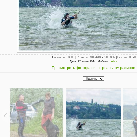
Просмотров
: 3803 |
Размеры
: 900x608px/203.8Kb |
Рейтинг
: 0.0/0
Дата
: 27 Июня 2014 |
Добавил
:
Alisa
Просмотреть фотографию в реальном размере