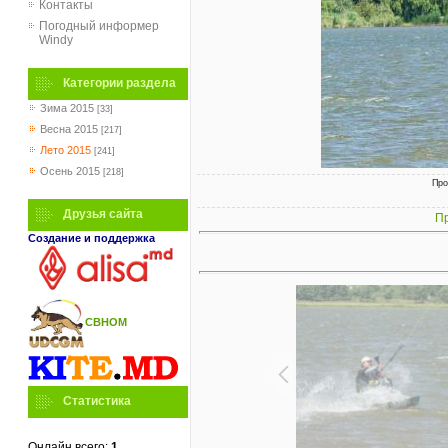
Контакты
Погодный информер
Windy
Категории раздела
Зима 2015
[33]
Весна 2015
[217]
Лето 2015
[241]
Осень 2015
[218]
Про
Друзья сайта
Пр
Создание и поддержка
СВНОМ
Статистика
Онлайн всего:
1