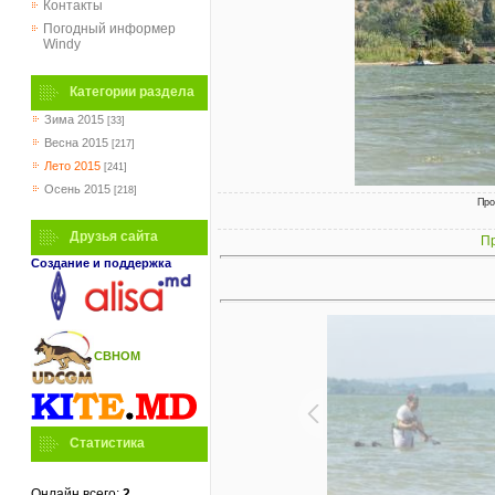
Контакты
Погодный информер
Windy
Категории раздела
Зима 2015
[33]
Весна 2015
[217]
Лето 2015
[241]
Осень 2015
[218]
Про
Друзья сайта
Пр
Создание и поддержка
СВНОМ
Статистика
Онлайн всего:
2