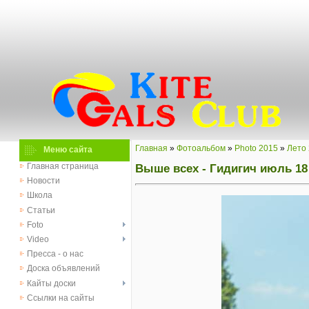
Главная
»
Фотоальбом
»
Photo 2015
»
Лето
Меню сайта
Выше всех - Гидигич июль 18
Главная страница
Новости
Школа
Статьи
Foto
Video
Пресса - о нас
Доска объявлений
Кайты доски
Ссылки на сайты