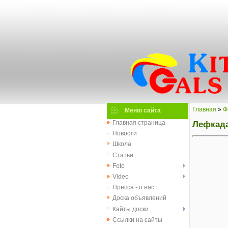
Главная
»
Ф
Меню сайта
Лефкада
Главная страница
Новости
Школа
Статьи
Foto
Video
Пресса - о нас
Доска объявлений
Кайты доски
Ссылки на сайты