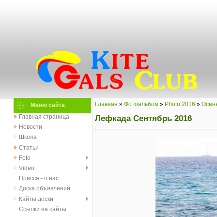
Главная
»
Фотоальбом
»
Photo 2016
»
Осен
Меню сайта
Лефкада Сентябрь 2016
Главная страница
Новости
Школа
Статьи
Foto
Video
Пресса - о нас
Доска объявлений
Кайты доски
Ссылки на сайты