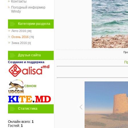
Контакты
Погодный информер
Windy
Категории раздела
Лето 2016
[36]
Осень 2016
[76]
Зима 2016
[0]
Про
Друзья сайта
Создание и поддержка
Пр
СВНОМ
Статистика
Онлайн всего:
1
Гостей:
1