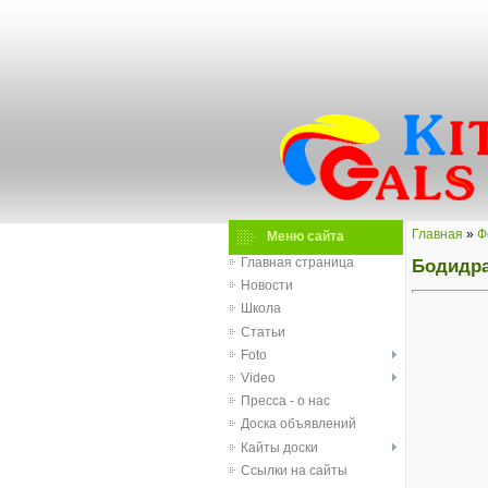
Главная
»
Ф
Меню сайта
Бодидра
Главная страница
Новости
Школа
Статьи
Foto
Video
Пресса - о нас
Доска объявлений
Кайты доски
Ссылки на сайты