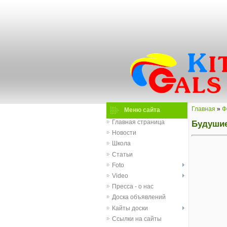
Главная
»
Ф
Меню сайта
Будушие
Главная страница
Новости
Школа
Статьи
Foto
Video
Пресса - о нас
Доска объявлений
Кайты доски
Ссылки на сайты