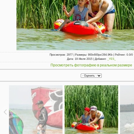
Просмотров
: 2977 |
Размеры
: 900x600px/264.9Kb |
Рейтинг
: 0.0/0
Дата
: 19 Июля 2015 |
Добавил
:
_YES_
Просмотреть фотографию в реальном размере