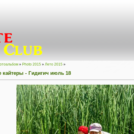
отоальбом
»
Photo 2015
»
Лето 2015
»
 кайтеры - Гидигич июль 18