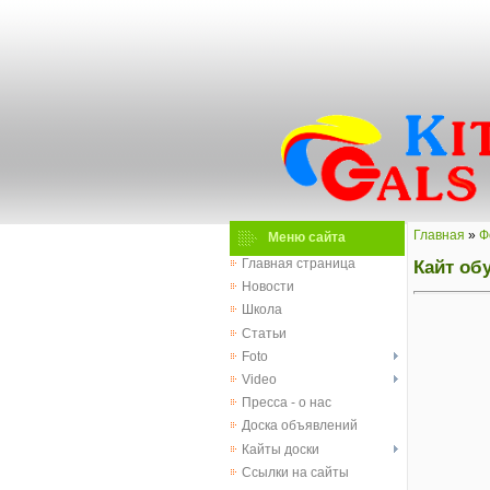
Главная
»
Ф
Меню сайта
Кайт об
Главная страница
Новости
Школа
Статьи
Foto
Video
Пресса - о нас
Доска объявлений
Кайты доски
Ссылки на сайты