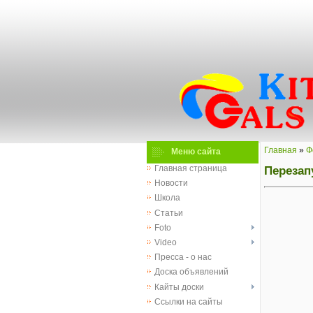
Главная
»
Ф
Меню сайта
Перезапу
Главная страница
Новости
Школа
Статьи
Foto
Video
Пресса - о нас
Доска объявлений
Кайты доски
Ссылки на сайты