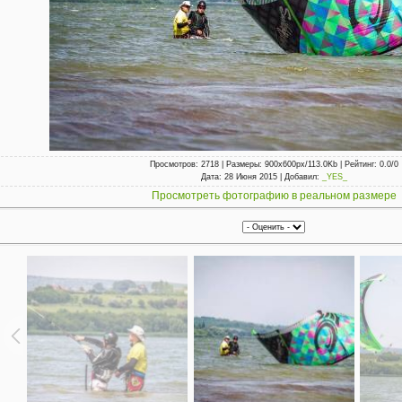
Просмотров
: 2718 |
Размеры
: 900x600px/113.0Kb |
Рейтинг
: 0.0/0
Дата
: 28 Июня 2015 |
Добавил
:
_YES_
Просмотреть фотографию в реальном размере