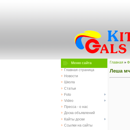
Главная
»
Ф
Меню сайта
Леша мч
Главная страница
Новости
Школа
Статьи
Foto
Video
Пресса - о нас
Доска объявлений
Кайты доски
Ссылки на сайты