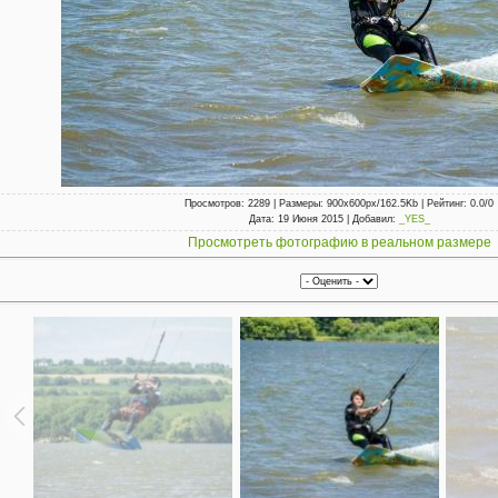
Просмотров
: 2289 |
Размеры
: 900x600px/162.5Kb |
Рейтинг
: 0.0/0
Дата
: 19 Июня 2015 |
Добавил
:
_YES_
Просмотреть фотографию в реальном размере