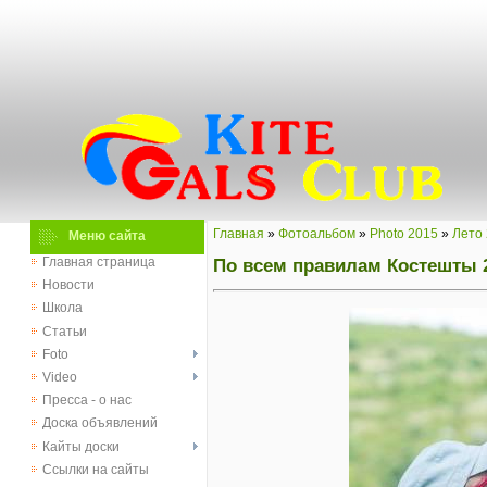
Главная
»
Фотоальбом
»
Photo 2015
»
Лето
Меню сайта
По всем правилам Костешты 2
Главная страница
Новости
Школа
Статьи
Foto
Video
Пресса - о нас
Доска объявлений
Кайты доски
Ссылки на сайты