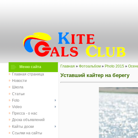
Главная
»
Фотоальбом
»
Photo 2015
»
Осен
Меню сайта
Уставший кайтер на берегу
Главная страница
Новости
Школа
Статьи
Foto
Video
Пресса - о нас
Доска объявлений
Кайты доски
Ссылки на сайты