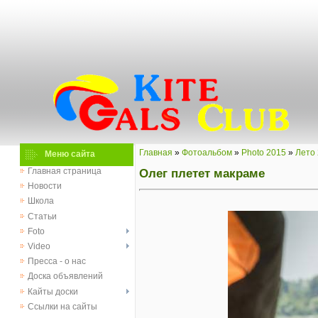
Главная
»
Фотоальбом
»
Photo 2015
»
Лето
Меню сайта
Олег плетет макраме
Главная страница
Новости
Школа
Статьи
Foto
Video
Пресса - о нас
Доска объявлений
Кайты доски
Ссылки на сайты