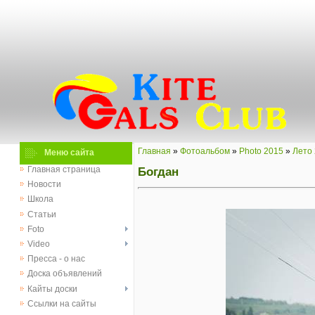
Главная
»
Фотоальбом
»
Photo 2015
»
Лето
Меню сайта
Богдан
Главная страница
Новости
Школа
Статьи
Foto
Video
Пресса - о нас
Доска объявлений
Кайты доски
Ссылки на сайты