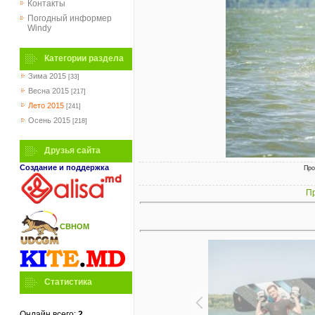
Контакты
Погодный информер
Windy
Категории раздела
Зима 2015
[33]
Весна 2015
[217]
Лето 2015
[241]
Осень 2015
[218]
Друзья сайта
Создание и поддержка
Про
Пр
СВНОМ
Статистика
Онлайн всего:
2