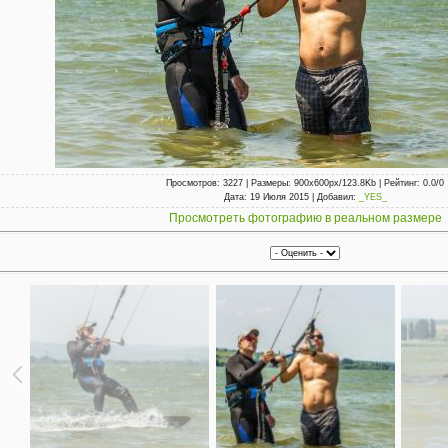
Просмотров
: 3227 |
Размеры
: 900x600px/123.8Kb |
Рейтинг
: 0.0/0
Дата
: 19 Июля 2015 |
Добавил
:
_YES_
Просмотреть фотографию в реальном размере