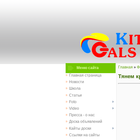
Главная
»
Ф
Меню сайта
Тянем к
Главная страница
Новости
Школа
Статьи
Foto
Video
Пресса - о нас
Доска объявлений
Кайты доски
Ссылки на сайты